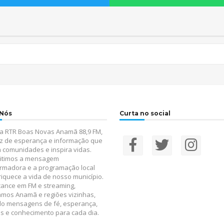
 Nós
Curta no social
a RTR Boas Novas Anamã 88,9 FM,
z de esperança e informação que
 comunidades e inspira vidas.
itimos a mensagem
rmadora e a programação local
iquece a vida de nosso município.
ance em FM e streaming,
amos Anamã e regiões vizinhas,
do mensagens de fé, esperança,
s e conhecimento para cada dia.