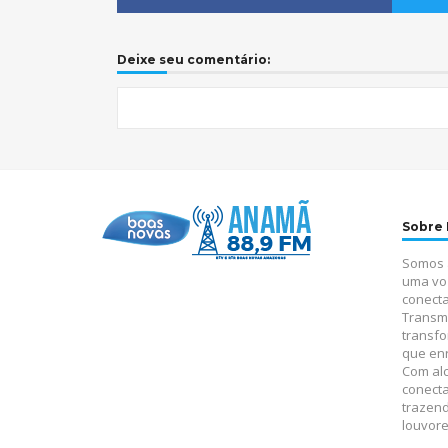
Deixe seu comentário:
Sobre
Somos 
uma vo
conecta
Transm
transfo
que enr
Com alc
conect
trazen
louvore