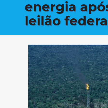
energia após
leilão federa