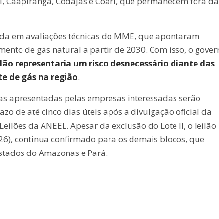
i, Caapiranga, Codajás e Coari, que permanecem fora da
aseada em avaliações técnicas do MME, que apontaram
mento de gás natural a partir de 2030. Com isso, o gover
eilão representaria um risco desnecessário diante das
te de gás na região
.
ias apresentadas pelas empresas interessadas serão
o de até cinco dias úteis após a divulgação oficial da
ilões da ANEEL. Apesar da exclusão do Lote II, o leilão
(26), continua confirmado para os demais blocos, que
estados do Amazonas e Pará.