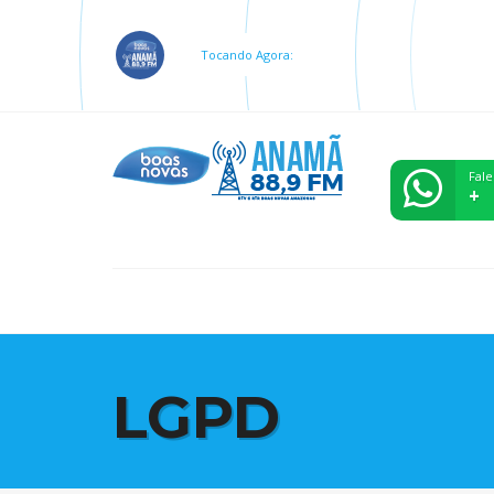
Tocando Agora:
Fale
+
LGPD