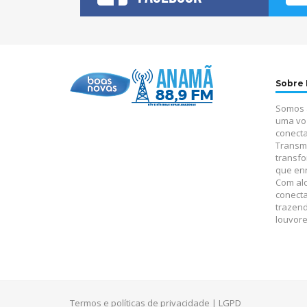
Sobre
Somos 
uma vo
conecta
Transm
transfo
que enr
Com alc
conect
trazen
louvore
Termos e políticas de privacidade
|
LGPD