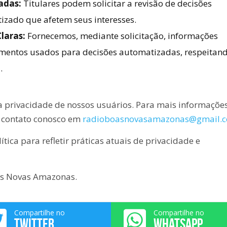
adas:
Titulares podem solicitar a revisão de decisões
zado que afetem seus interesses.
laras:
Fornecemos, mediante solicitação, informações
edimentos usados para decisões automatizadas, respeitan
.
privacidade de nossos usuários. Para mais informaçõe
m contato conosco em
radioboasnovasamazonas@gmail.
ica para refletir práticas atuais de privacidade e
as Novas Amazonas.
Compartilhe no
Compartilhe no
TWITTER
WHATSAPP