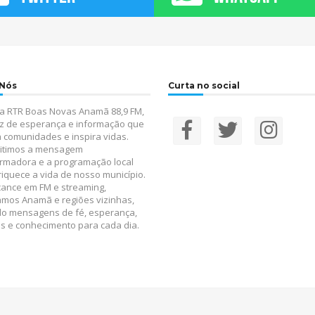
 Nós
Curta no social
a RTR Boas Novas Anamã 88,9 FM,
z de esperança e informação que
 comunidades e inspira vidas.
itimos a mensagem
rmadora e a programação local
iquece a vida de nosso município.
ance em FM e streaming,
amos Anamã e regiões vizinhas,
do mensagens de fé, esperança,
s e conhecimento para cada dia.