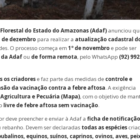
 Florestal do Estado do Amazonas (Adaf)
anunciou qu
15 de dezembro
para realizar a
atualização cadastral d
ades. O processo começa em
1º de novembro
e pode ser
s da Adaf
ou
de forma remota
, pelo WhatsApp
(92) 992
s os criadores
e faz parte das medidas de
controle e
são da vacinação contra a febre aftosa
. A exigência
 Agricultura e Pecuária (Mapa)
, com o objetivo de man
o
livre de febre aftosa sem vacinação
.
or deve preencher e enviar à Adaf a
ficha de notificaçã
u rebanho. Devem ser declaradas
todas as espécies
cria
bubalinos, equinos, suínos, caprinos, ovinos, aves, pei