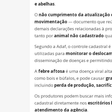
e abelhas
.
O
não cumprimento da atualização 
movimentação
— documento que reún
demais declarações relacionadas à pr
tanto por
animal não cadastrado
qua
Segundo a Adaf, o controle cadastral 
utilizadas para
monitorar o deslocam
disseminação de doenças e permitindo
A
febre aftosa
é uma doença viral alt
como bois e búfalos, e pode causar
gr
incluindo
perda de produção, sacrifí
Os produtores podem buscar mais info
cadastral diretamente nos
escritórios
atendimento da agência
.