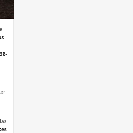
e
os
38-
ter
o
das
xes